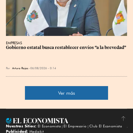
EMPRESAS
Gobierno estatal busca restablecer envíos “a la brevedad”
Por
Arturo Rojas
06/08/2026 - 0:14
Ver más
Nuestros Sitios:
El Economista
El Empresario
Club El Economista
Subir
Publicidad:
Mediakit