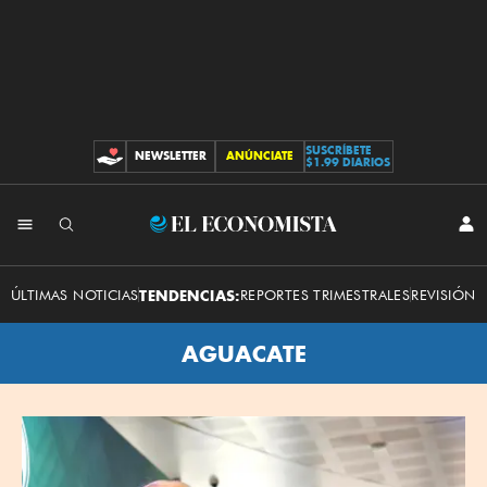
SUSCRÍBETE
NEWSLETTER
ANÚNCIATE
CONTRIBUCIONES
$1.99 DIARIOS
El
INI
SES
Economista
ÚLTIMAS NOTICIAS
TENDENCIAS:
REPORTES TRIMESTRALES
REVISIÓN 
AGUACATE