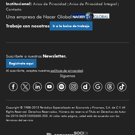
Institucional:
Aviso de Privacidad
Aviso de Privacidad Integral
Contacto
Una empresa de Nacer Global
Trabaja con nosotros
Ir a la bolsa de trabajo
Newsletter.
Suscríbete a nuestros
Regístrate aquí
Al suscribirte, aceptas nuestras
políticas de privacidad
.
Síguenos
Copyright © 1988-2015 Periódico Especializado en Economía y Finanzas, S.A. de C.V. All
Rights Reserved. Derechos Reservados. Número de reserva al Título en Derechos de Autor
04-2010-062510353600-203. Al visitar esta página, usted está de acuerdo con los
términos del servicio