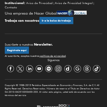
Institucional:
Aviso de Privacidad
Aviso de Privacidad Integral
Contacto
Una empresa de Nacer Global
Trabaja con nosotros
Ir a la bolsa de trabajo
Newsletter.
Suscríbete a nuestros
Regístrate aquí
Al suscribirte, aceptas nuestras
políticas de privacidad
.
Síguenos
Copyright © 1988-2015 Periódico Especializado en Economía y Finanzas, S.A. de C.V. All
Rights Reserved. Derechos Reservados. Número de reserva al Título en Derechos de Autor
04-2010-062510353600-203. Al visitar esta página, usted está de acuerdo con los
términos del servicio