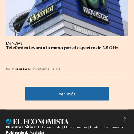
EMPRESAS
Telefónica levanta la mano por el espectro de 2.5 GHz
Por
Nicolás Lucas
19/05/2016 - 21:15
Ver más
Nuestros Sitios:
El Economista
El Empresario
Club El Economista
Subir
Publicidad:
Mediakit