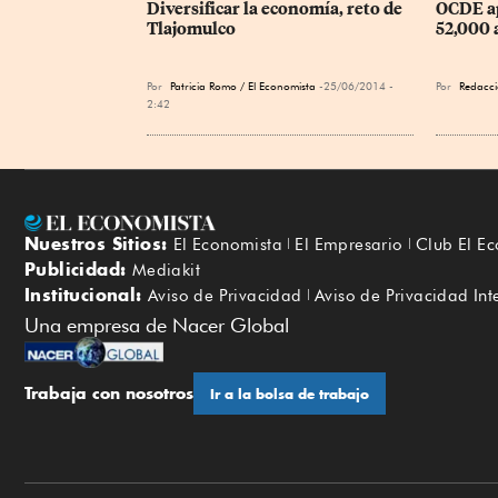
Diversificar la economía, reto de 
OCDE ap
Tlajomulco
52,000
Por
Patricia Romo / El Economista
25/06/2014 -
Por
Redacci
2:42
Nuestros Sitios:
El Economista
El Empresario
Club El E
Publicidad:
Mediakit
Institucional:
Aviso de Privacidad
Aviso de Privacidad Int
Una empresa de Nacer Global
Trabaja con nosotros
Ir a la bolsa de trabajo