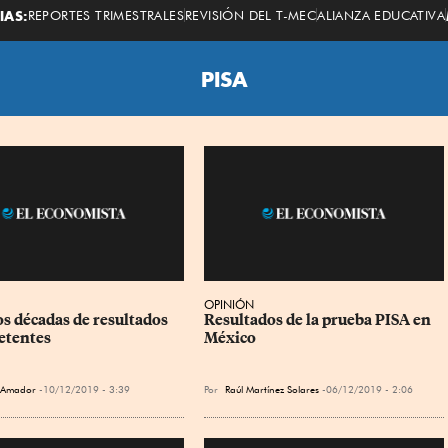
Economista
IAS:
REPORTES TRIMESTRALES
REVISIÓN DEL T-MEC
ALIANZA EDUCATIVA
PISA
OPINIÓN
os décadas de resultados 
Resultados de la prueba PISA en 
etentes
México
e Amador
10/12/2019 - 3:39
Por
Raúl Martínez Solares
06/12/2019 - 2:06