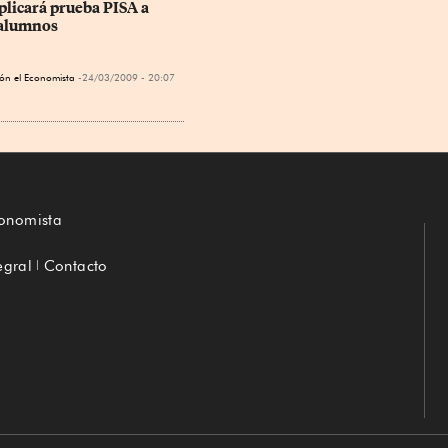
licará prueba PISA a 
 alumnos
ón el Economista
24/03/2009 - 20:07
conomista
egral
Contacto