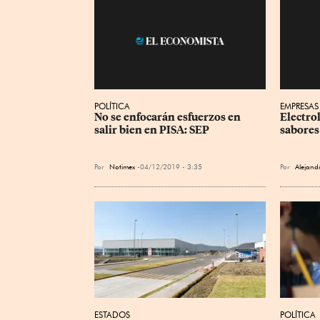
POLÍTICA
EMPRESAS
No se enfocarán esfuerzos en 
Electrol
salir bien en PISA: SEP
sabores
Por
Notimex
04/12/2019 - 3:35
Por
Alejand
ESTADOS
POLÍTICA