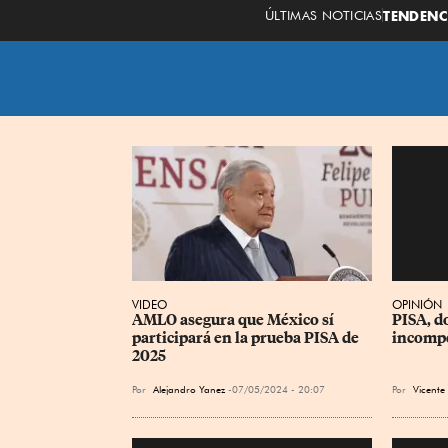
ÚLTIMAS NOTICIAS
TENDENC
VIDEO
OPINIÓN
AMLO asegura que México sí 
PISA, d
participará en la prueba PISA de 
incomp
2025
Por
Alejandro Yanez
07/05/2024 - 20:07
Por
Vicent