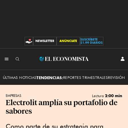
SUSCRÍBETE
NEWSLETTER
ANÚNCIATE
CONTRIBUCIONES
$1.99 DIARIOS
INI
El
SES
Economista
ÚLTIMAS NOTICIAS
TENDENCIAS:
REPORTES TRIMESTRALES
REVISIÓN 
2:00 min
EMPRESAS
Lectura
Electrolit amplía su portafolio de
sabores
Como parte de su estrategia para