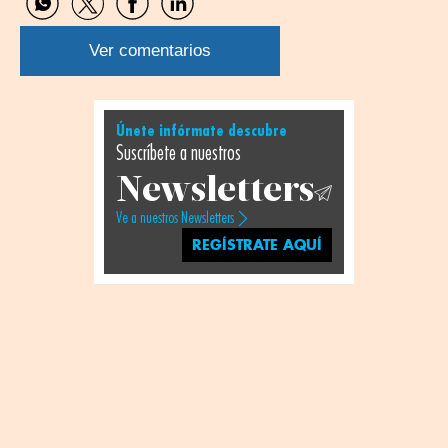
Compartir
Compartir
Compartir
Compartir
por
por
por
por
WhatsApp
Twitter
Facebook
Linkedin
Ver comentarios
Únete infórmate descubre
Suscríbete a nuestros
Newsletters
Ve a nuestros Newsletters
REGÍSTRATE AQUÍ