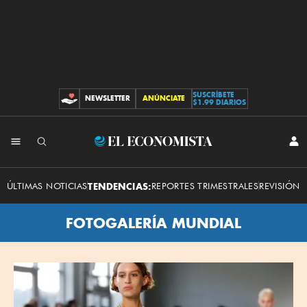
SUSCRÍBETE
NEWSLETTER
ANÚNCIATE
CONTRIBUCIONES
$1.99 DIARIOS
El
INI
SES
Economista
ÚLTIMAS NOTICIAS
TENDENCIAS:
REPORTES TRIMESTRALES
REVISIÓN 
FOTOGALERÍA MUNDIAL