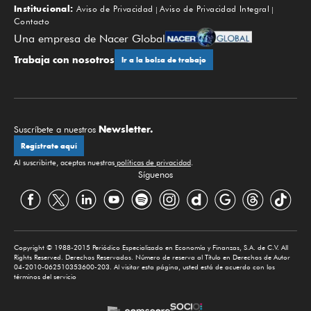
Institucional:
Aviso de Privacidad
Aviso de Privacidad Integral
Contacto
Una empresa de Nacer Global
Trabaja con nosotros
Ir a la bolsa de trabajo
Newsletter.
Suscríbete a nuestros
Regístrate aquí
Al suscribirte, aceptas nuestras
políticas de privacidad
.
Síguenos
Copyright © 1988-2015 Periódico Especializado en Economía y Finanzas, S.A. de C.V. All
Rights Reserved. Derechos Reservados. Número de reserva al Título en Derechos de Autor
04-2010-062510353600-203. Al visitar esta página, usted está de acuerdo con los
términos del servicio