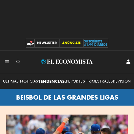
SUSCRÍBETE
NEWSLETTER
ANÚNCIATE
CONTRIBUCIONES
$1.99 DIARIOS
El
INI
SES
Economista
ÚLTIMAS NOTICIAS
TENDENCIAS:
REPORTES TRIMESTRALES
REVISIÓN 
BEISBOL DE LAS GRANDES LIGAS