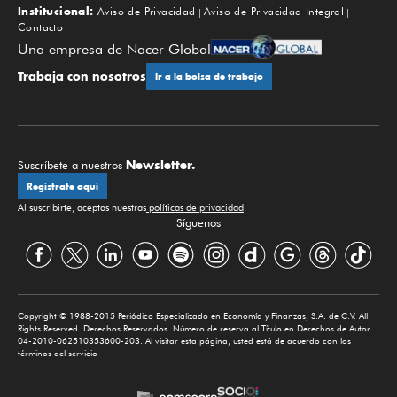
Institucional:
Aviso de Privacidad
Aviso de Privacidad Integral
Contacto
Una empresa de Nacer Global
Trabaja con nosotros
Ir a la bolsa de trabajo
Newsletter.
Suscríbete a nuestros
Regístrate aquí
Al suscribirte, aceptas nuestras
políticas de privacidad
.
Síguenos
Copyright © 1988-2015 Periódico Especializado en Economía y Finanzas, S.A. de C.V. All
Rights Reserved. Derechos Reservados. Número de reserva al Título en Derechos de Autor
04-2010-062510353600-203. Al visitar esta página, usted está de acuerdo con los
términos del servicio