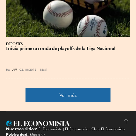
DEPORTES
Inicia primera ronda de playoffs de la Liga Nacional
Por
AFP
02/10/2013 - 18:41
Ver más
Nuestros Sitios:
El Economista
El Empresario
Club El Economista
Subir
Publicidad:
Mediakit