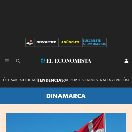
SUSCRÍBETE
NEWSLETTER
ANÚNCIATE
CONTRIBUCIONES
$1.99 DIARIOS
El
INI
SES
Economista
ÚLTIMAS NOTICIAS
TENDENCIAS:
REPORTES TRIMESTRALES
REVISIÓN 
DINAMARCA