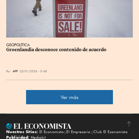
GEOPOLÍTICA
Groenlandia desconoce contenido de acuerdo
Por
AFP
23/01/2026 - 0:48
Ver más
Nuestros Sitios:
El Economista
El Empresario
Club El Economista
Subir
Publicidad:
Mediakit