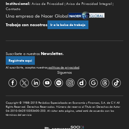
Institucional:
Aviso de Privacidad
Aviso de Privacidad Integral
Contacto
Una empresa de Nacer Global
Trabaja con nosotros
Ir a la bolsa de trabajo
Newsletter.
Suscríbete a nuestros
Regístrate aquí
Al suscribirte, aceptas nuestras
políticas de privacidad
.
Síguenos
Copyright © 1988-2015 Periódico Especializado en Economía y Finanzas, S.A. de C.V. All
Rights Reserved. Derechos Reservados. Número de reserva al Título en Derechos de Autor
04-2010-062510353600-203. Al visitar esta página, usted está de acuerdo con los
términos del servicio