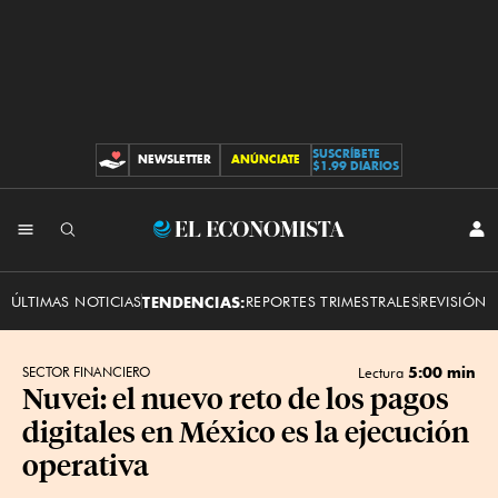
SUSCRÍBETE
NEWSLETTER
ANÚNCIATE
CONTRIBUCIONES
$1.99 DIARIOS
INI
El
SES
Economista
ÚLTIMAS NOTICIAS
TENDENCIAS:
REPORTES TRIMESTRALES
REVISIÓN 
5:00 min
SECTOR FINANCIERO
Lectura
Nuvei: el nuevo reto de los pagos
digitales en México es la ejecución
operativa