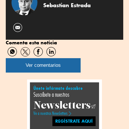
Sebastian Estrada
Comenta esta noticia
Compartir
Compartir
Compartir
Compartir
por
por
por
por
WhatsApp
Twitter
Facebook
Linkedin
Ver comentarios
Únete infórmate descubre
Suscríbete a nuestros
Newsletters
Ve a nuestros Newsletters
REGÍSTRATE AQUÍ