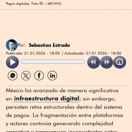
Pagos digitales. Foto EE:
ARCHIVO
Sebastian Estrada
Por:
Publicado:
21.01.2026 - 18:00
Actualizado:
21.01.2026 - 18:00
ReadSpeaker
Compartir
Compartir
Compartir
Compartir
por
por
por
por
WhatsApp
Twitter
Facebook
Linkedin
México ha avanzado de manera significativa
infraestructura digital
en
; sin embargo,
persisten retos estructurales dentro del sistema
de pagos. La fragmentación entre plataformas
y actores continúa generando complejidad
operativa y experiencias inconsistentes entre