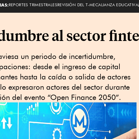
IAS:
REPORTES TRIMESTRALES
REVISIÓN DEL T-MEC
ALIANZA EDUCATIVA
idumbre al sector fint
raviesa un periodo de incertidumbre,
aciones: desde el ingreso de capital
antes hasta la caída o salida de actores
 lo expresaron actores del sector durante
ción del evento “Open Finance 2050”.