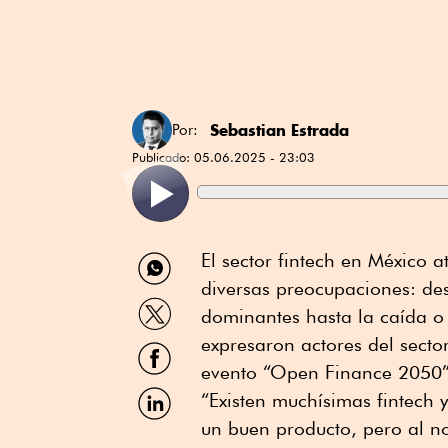
Sebastian Estrada
Por:
Publicado:
05.06.2025 - 23:03
Compartir
El sector fintech en México 
por
diversas preocupaciones: des
WhatsApp
Compartir
dominantes hasta la caída o 
por
Twitter
expresaron actores del secto
Compartir
por
evento “Open Finance 2050”
Facebook
Compartir
“Existen muchísimas fintech
por
un buen producto, pero al n
Linkedin