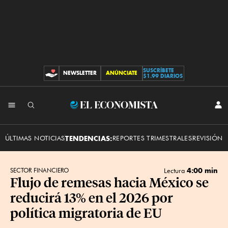
SUSCRÍBETE
NEWSLETTER
ANÚNCIATE
CONTRIBUCIONES
$1.99 DIARIOS
INI
El
SES
Economista
ÚLTIMAS NOTICIAS
TENDENCIAS:
REPORTES TRIMESTRALES
REVISIÓN 
4:00 min
SECTOR FINANCIERO
Lectura
Flujo de remesas hacia México se
reducirá 13% en el 2026 por
política migratoria de EU