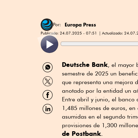
Europa Press
Por:
Publicado:
24.07.2025 - 07:51
Actualizado:
24.07.
Compartir
Deutsche Bank
, el mayor 
por
semestre de 2025 un benefici
WhatsApp
Compartir
que representa una mejora d
por
Twitter
anotado por la entidad un a
Compartir
por
Entre abril y junio, el banc
Facebook
Compartir
1,485 millones de euros, en 
por
asumidas en el segundo trim
Linkedin
provisiones de 1,300 millon
de Postbank
.