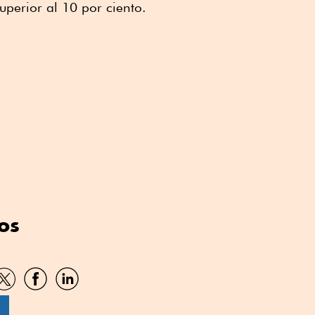
perior al 10 por ciento.
os
artir
Compartir
Compartir
Compartir
por
por
por
sApp
Twitter
Facebook
Linkedin