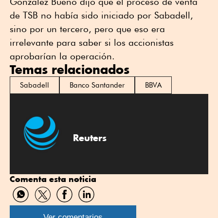
González Bueno dijo que el proceso de venta
de TSB no había sido iniciado por Sabadell,
sino por un tercero, pero que eso era
irrelevante para saber si los accionistas
aprobarían la operación.
Temas relacionados
Sabadell
Banco Santander
BBVA
Reuters
Comenta esta noticia
Compartir
Compartir
Compartir
Compartir
por
por
por
por
WhatsApp
Twitter
Facebook
Linkedin
Ver comentarios