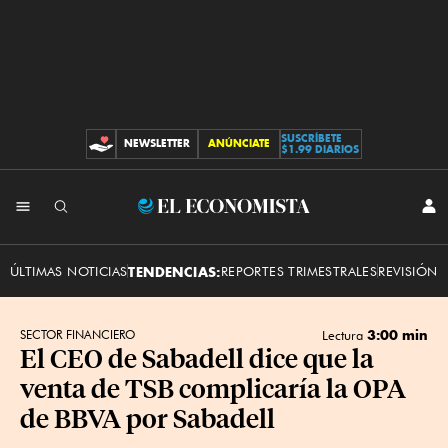
SUSCRÍBETE
NEWSLETTER
ANÚNCIATE
CONTRIBUCIONES
$1.99 DIARIOS
INI
El
SES
Economista
ÚLTIMAS NOTICIAS
TENDENCIAS:
REPORTES TRIMESTRALES
REVISIÓN 
3:00 min
SECTOR FINANCIERO
Lectura
El CEO de Sabadell dice que la
venta de TSB complicaría la OPA
de BBVA por Sabadell