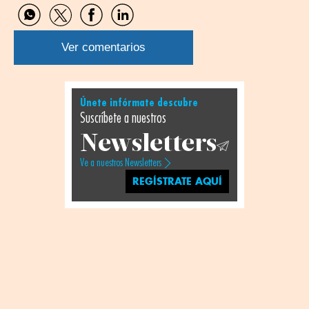
Compartir
Compartir
Compartir
Compartir
por
por
por
por
WhatsApp
Twitter
Facebook
Linkedin
Ver comentarios
Únete infórmate descubre
Suscríbete a nuestros
Newsletters
Ve a nuestros Newsletters
REGÍSTRATE AQUÍ