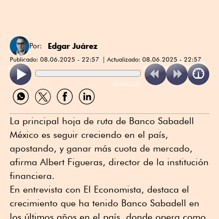
Edgar Juárez
Por:
Publicado:
08.06.2025 - 22:57
Actualizado:
08.06.2025 - 22:57
ReadSpeaker
Compartir
Compartir
Compartir
Compartir
por
por
por
por
WhatsApp
Twitter
Facebook
Linkedin
La principal hoja de ruta de Banco Sabadell
México es seguir creciendo en el país,
apostando, y ganar más cuota de mercado,
afirma Albert Figueras, director de la institución
financiera.
En entrevista con El Economista, destaca el
crecimiento que ha tenido Banco Sabadell en
los últimos años en el país, donde opera como