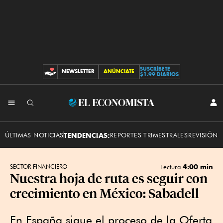
SUSCRÍBETE
NEWSLETTER
ANÚNCIATE
CONTRIBUCIONES
$1.99 DIARIOS
INI
El
SES
Economista
ÚLTIMAS NOTICIAS
TENDENCIAS:
REPORTES TRIMESTRALES
REVISIÓN 
4:00 min
SECTOR FINANCIERO
Lectura
Nuestra hoja de ruta es seguir con
crecimiento en México: Sabadell
En España sigue el proceso de la Oferta