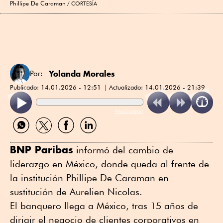
Phillipe De Caraman
CORTESÍA
Yolanda Morales
Por:
Publicado:
14.01.2026 - 12:51
Actualizado:
14.01.2026 - 21:39
ReadSpeaker
Compartir
Compartir
Compartir
Compartir
por
por
por
por
WhatsApp
Twitter
Facebook
Linkedin
BNP Paribas
informó del cambio de
liderazgo en México, donde queda al frente de
la institución Phillipe De Caraman en
sustitución de Aurelien Nicolas.
El banquero llega a México, tras 15 años de
dirigir el negocio de clientes corporativos en