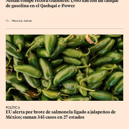
Nissan rompe récord Guinness: 1,980 km con un tanque 
de gasolina en el Qashqai e-Power
Por
Mauricio Juárez
POLÍTICA
EU alerta por brote de salmonela ligado a jalapeños de 
México; suman 345 casos en 27 estados