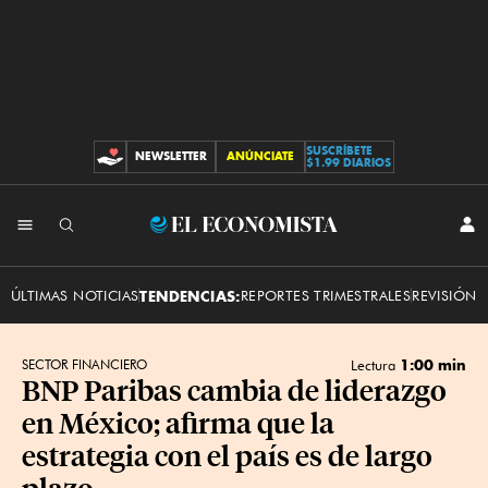
SUSCRÍBETE
NEWSLETTER
ANÚNCIATE
CONTRIBUCIONES
$1.99 DIARIOS
INI
El
SES
Economista
ÚLTIMAS NOTICIAS
TENDENCIAS:
REPORTES TRIMESTRALES
REVISIÓN 
1:00 min
SECTOR FINANCIERO
Lectura
BNP Paribas cambia de liderazgo
en México; afirma que la
estrategia con el país es de largo
plazo