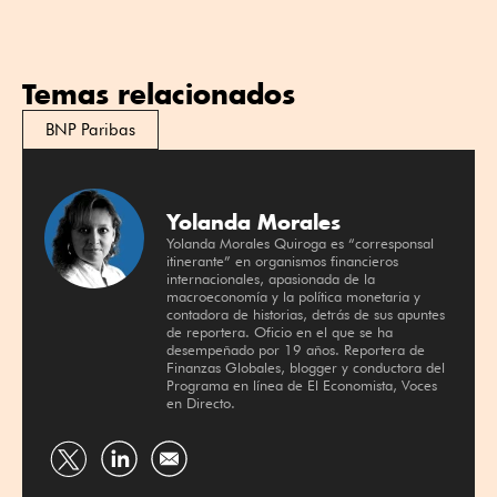
Temas relacionados
BNP Paribas
Yolanda Morales
Yolanda Morales Quiroga es “corresponsal
itinerante” en organismos financieros
internacionales, apasionada de la
macroeconomía y la política monetaria y
contadora de historias, detrás de sus apuntes
de reportera. Oficio en el que se ha
desempeñado por 19 años. Reportera de
Finanzas Globales, blogger y conductora del
Programa en línea de El Economista, Voces
en Directo.
Compartir
Compartir
por
por