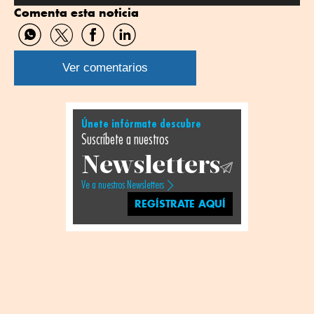
Comenta esta noticia
Twitter
Linkedin
Compartir
Compartir
Compartir
Compartir
por
por
por
por
WhatsApp
Twitter
Facebook
Linkedin
Ver comentarios
Únete infórmate descubre
Suscríbete a nuestros
Newsletters
Ve a nuestros Newsletters
REGÍSTRATE AQUÍ