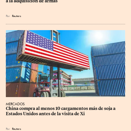
a la adquisición de armas
Por
Reuters
MERCADOS
China compra al menos 10 cargamentos más de soja a 
Estados Unidos antes de la visita de Xi
Por
Reuters