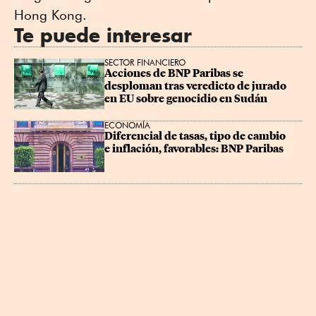
Hong Kong.
Te puede interesar
SECTOR FINANCIERO
Acciones de BNP Paribas se 
desploman tras veredicto de jurado 
en EU sobre genocidio en Sudán
ECONOMÍA
Diferencial de tasas, tipo de cambio 
e inflación, favorables: BNP Paribas