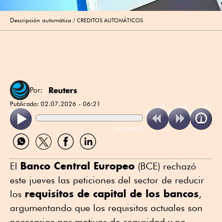
Descripción automática
CREDITOS AUTOMÁTICOS
Reuters
Por:
Publicado:
02.07.2026 - 06:21
ReadSpeaker
Compartir
Compartir
Compartir
Compartir
por
por
por
por
WhatsApp
Twitter
Facebook
Linkedin
Banco Central Europeo
El ⁠
(BCE) rechazó
este jueves las peticiones ⁠del sector de reducir
requisitos de capital de los bancos
los
,
argumentando que los requisitos actuales son
necesarios por motivos ⁠de seguridad y no