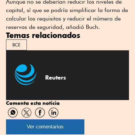
Aunque no se deberían reducir los niveles de
capital, sí que se podría simplificar la forma de
calcular ⁠los requisitos y reducir el número de
reservas de seguridad, añadió Buch.
Temas relacionados
BCE
Reuters
Comenta esta noticia
Compartir
Compartir
Compartir
Compartir
por
por
por
por
WhatsApp
Twitter
Facebook
Linkedin
Ver comentarios