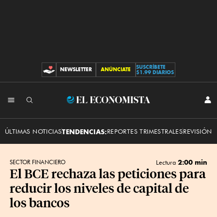
SUSCRÍBETE
NEWSLETTER
ANÚNCIATE
CONTRIBUCIONES
$1.99 DIARIOS
INI
El
SES
Economista
ÚLTIMAS NOTICIAS
TENDENCIAS:
REPORTES TRIMESTRALES
REVISIÓN 
2:00 min
SECTOR FINANCIERO
Lectura
El BCE rechaza las peticiones para
reducir los niveles de capital de
los bancos