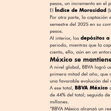
pesos, un incremento en el p
Índice de Morosidad
El
(I
Por otra parte, la captación
semestre del 2025 en su com
pesos.
depósitos a 
Al interior, los
periodo, mientras que la ca
ciento, ello, aún en un ento
México se mantiene
A nivel global, BBVA logró u
primera mitad del año, que r
una favorable evolución del 
BBVA México
A ese total,
de 44% del total; seguido de
millones.
“BBVA México alcanzó un resu