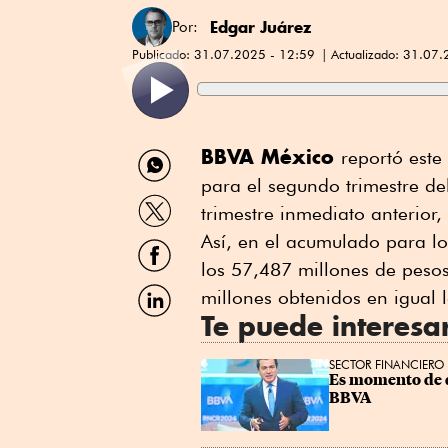
Edgar Juárez
Por:
Publicado:
31.07.2025 - 12:59
Actualizado:
31.07.
Compartir
BBVA México
reportó este
por
para el segundo trimestre de
WhatsApp
Compartir
trimestre inmediato anterior,
por
Twitter
Así, en el acumulado para lo
Compartir
por
los 57,487 millones de pesos
Facebook
Compartir
millones obtenidos en igual
por
Te puede interesa
Linkedin
SECTOR FINANCIERO
Es momento de di
BBVA