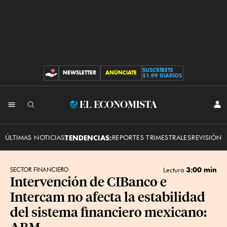
SUSCRÍBETE
NEWSLETTER
ANÚNCIATE
CONTRIBUCIONES
$1.99 DIARIOS
INI
El
SES
Economista
ÚLTIMAS NOTICIAS
TENDENCIAS:
REPORTES TRIMESTRALES
REVISIÓN 
3:00 min
SECTOR FINANCIERO
Lectura
Intervención de CIBanco e
Intercam no afecta la estabilidad
del sistema financiero mexicano:
ABM