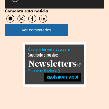
Comenta esta noticia
Compartir
Compartir
Compartir
Compartir
por
por
por
por
WhatsApp
Twitter
Facebook
Linkedin
Ver comentarios
Únete infórmate descubre
Suscríbete a nuestros
Newsletters
Ve a nuestros Newsletters
REGÍSTRATE AQUÍ