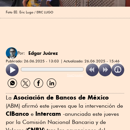
Foto EE: Eric Lugo
ERIC LUGO
Edgar Juárez
Por:
Publicado:
26.06.2025 - 13:03
Actualizado:
26.06.2025 - 15:46
ReadSpeaker
Compartir
Compartir
Compartir
Compartir
por
por
por
por
WhatsApp
Twitter
Facebook
Linkedin
Asociación de Bancos de México
La
(ABM) afirmó este jueves que la intervención de
CIBanco
Intercam
e
-anunciada este jueves
por la Comisión Nacional Bancaria y de
CNBV
Valores (
) tras las acusaciones del