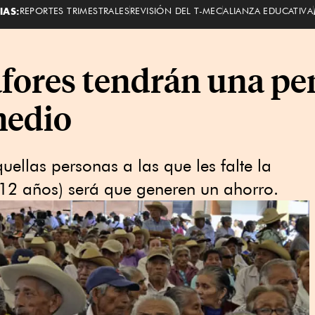
IAS:
REPORTES TRIMESTRALES
REVISIÓN DEL T-MEC
ALIANZA EDUCATIVA
afores tendrán una pe
medio
ellas personas a las que les falte la
12 años) será que generen un ahorro.