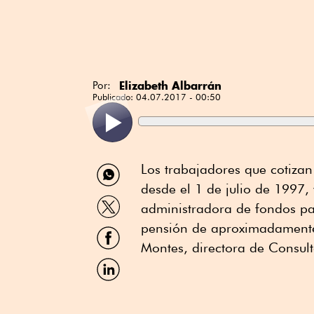
Elizabeth Albarrán
Por:
Publicado:
04.07.2017 - 00:50
Compartir
Los trabajadores que cotizan 
por
desde el 1 de julio de 1997,
WhatsApp
Compartir
administradora de fondos para
por
Twitter
pensión de aproximadamente
Compartir
por
Montes, directora de Consult
Facebook
Compartir
por
Linkedin