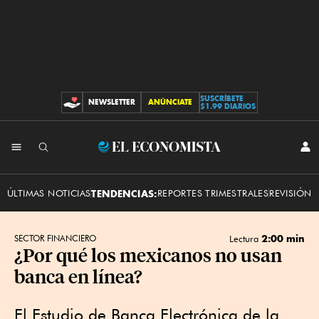
SUSCRÍBETE
NEWSLETTER
ANÚNCIATE
CONTRIBUCIONES
$1.99 DIARIOS
INI
El
SES
Economista
ÚLTIMAS NOTICIAS
TENDENCIAS:
REPORTES TRIMESTRALES
REVISIÓN 
2:00 min
SECTOR FINANCIERO
Lectura
¿Por qué los mexicanos no usan
banca en línea?
El Estudio de Banca Electrónica de la