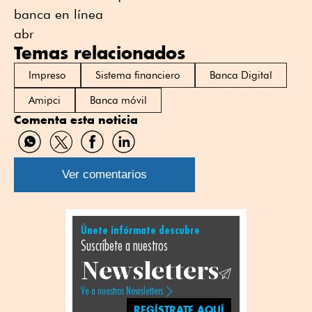
banca en línea
abr
Temas relacionados
Impreso
Sistema financiero
Banca Digital
Amipci
Banca móvil
Comenta esta noticia
Compartir
Compartir
Compartir
Compartir
por
por
por
por
WhatsApp
Twitter
Facebook
Linkedin
Ver comentarios
Únete infórmate descubre
Suscríbete a nuestros
Newsletters
Ve a nuestros Newsletters
REGÍSTRATE AQUÍ