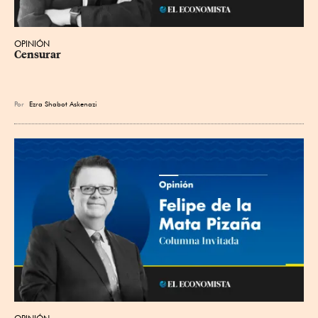
OPINIÓN
Censurar
Por
Ezra Shabot Askenazi