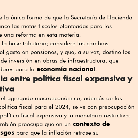
e la única forma de que la Secretaría de Hacienda
ance las metas fiscales planteadas para los
e una reforma en esta materia.
 la base tributaria; considere los cambios
l gasto en pensiones, y que, a su vez, destine los
 de inversión en obras de infraestructura, que
economía naciona
adores para la
l.
a entre política fiscal expansiva y
tiva
 el agregado macroeconómico, además de las
política fiscal para el 2024, se ve con preocupación
política fiscal expansiva y la monetaria restrictiva.
contexto de
también preocupa que en un
esgos
para que la inflación retrase su