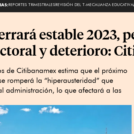
IAS:
REPORTES TRIMESTRALES
REVISIÓN DEL T-MEC
ALIANZA EDUCATIVA
 cerrará estable 2023, 
ectoral y deterioro: C
os de Citibanamex estima que el próximo
 se romperá la “hiperausteridad” que
l administración, lo que afectará a las