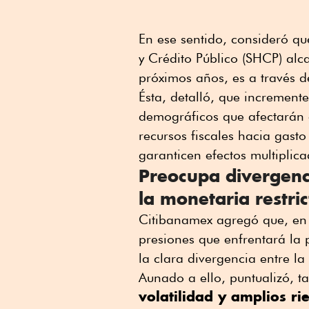
En ese sentido, consideró qu
y Crédito Público (SHCP) alc
próximos años, es a través d
Ésta, detalló, que incremente
demográficos que afectarán e
recursos fiscales hacia gasto
garanticen efectos multiplic
Preocupa divergenci
la monetaria restric
Citibanamex agregó que, en
presiones que enfrentará la 
la clara divergencia entre la 
Aunado a ello, puntualizó, 
volatilidad y amplios ri