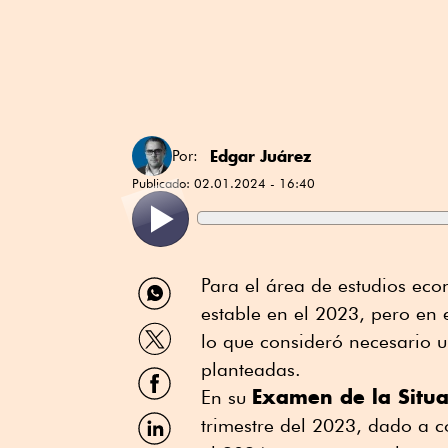
Edgar Juárez
Por:
Publicado:
02.01.2024 - 16:40
Compartir
Para el área de estudios eco
por
estable en el 2023, pero en e
WhatsApp
Compartir
lo que consideró necesario u
por
Twitter
planteadas.
Compartir
por
Examen de la Situ
En su
Facebook
Compartir
trimestre del 2023, dado a c
por