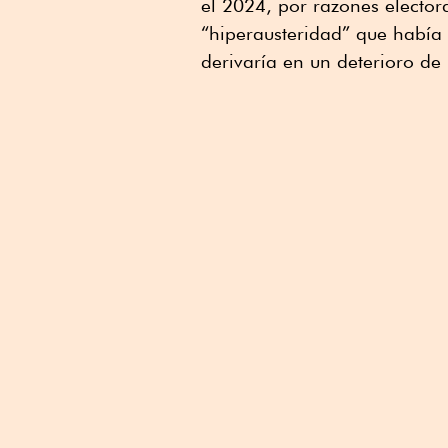
el 2024, por razones elector
Linkedin
“hiperausteridad” que había 
derivaría en un deterioro de 