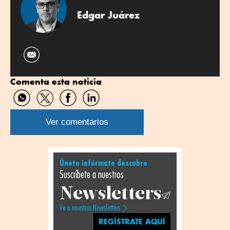
Edgar Juárez
Comenta esta noticia
Compartir
Compartir
Compartir
Compartir
por
por
por
por
WhatsApp
Twitter
Facebook
Linkedin
Ver comentarios
Únete infórmate descubre
Suscríbete a nuestros
Newsletters
Ve a nuestros Newsletters
REGÍSTRATE AQUÍ