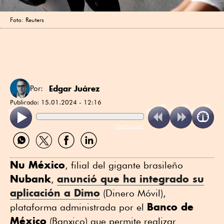
Foto: Reuters
Edgar Juárez
Por:
Publicado:
15.01.2024 - 12:16
ReadSpeaker
Compartir
Compartir
Compartir
Compartir
por
por
por
por
WhatsApp
Twitter
Facebook
Linkedin
Nu México
, filial del gigante brasileño
Nubank
anunció que ha integrado su
,
aplicación a Dimo
(Dinero Móvil),
Banco de
plataforma administrada por el
México
(Banxico) que permite realizar