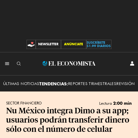
SUSCRÍBETE
NEWSLETTER
ANÚNCIATE
CONTRIBUCIONES
$1.99 DIARIOS
INI
El
SES
Economista
ÚLTIMAS NOTICIAS
TENDENCIAS:
REPORTES TRIMESTRALES
REVISIÓN 
2:00 min
SECTOR FINANCIERO
Lectura
Nu México integra Dimo a su app;
usuarios podrán transferir dinero
sólo con el número de celular