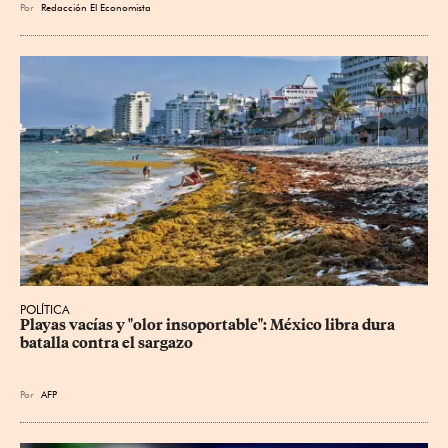
Por
Redacción El Economista
POLÍTICA
Playas vacías y "olor insoportable": México libra dura 
batalla contra el sargazo
Por
AFP