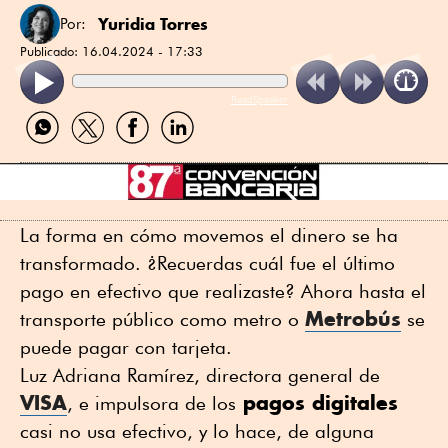
Yuridia Torres
Por:
Publicado:
16.04.2024 - 17:33
ReadSpeaker
Compartir
Compartir
Compartir
Compartir
por
por
por
por
WhatsApp
Twitter
Facebook
Linkedin
La forma en cómo movemos el dinero se ha
transformado. ¿Recuerdas cuál fue el último
pago en efectivo que realizaste? Ahora hasta el
Metrobús
transporte público como metro o
se
puede pagar con tarjeta.
Luz Adriana Ramírez, directora general de
VISA
pagos digitales
, e impulsora de los
casi no usa efectivo, y lo hace, de alguna