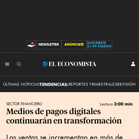
SUSCRÍBETE
NEWSLETTER
ANÚNCIATE
CONTRIBUCIONES
$1.99 DIARIOS
INI
El
SES
Economista
ÚLTIMAS NOTICIAS
TENDENCIAS:
REPORTES TRIMESTRALES
REVISIÓN 
3:00 min
SECTOR FINANCIERO
Lectura
Medios de pagos digitales
continuarán en transformación
Las ventas se incrementan en más de