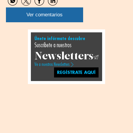
Compartir
Compartir
Compartir
Compartir
por
por
por
por
WhatsApp
Twitter
Facebook
Linkedin
Ver comentarios
Únete infórmate descubre
Suscríbete a nuestros
Newsletters
Ve a nuestros Newsletters
REGÍSTRATE AQUÍ