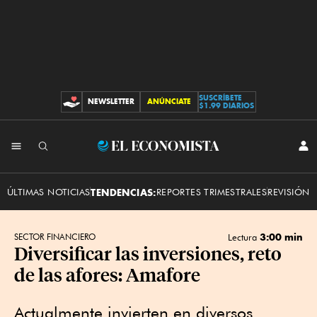
SUSCRÍBETE
NEWSLETTER
ANÚNCIATE
CONTRIBUCIONES
$1.99 DIARIOS
INI
El
SES
Economista
ÚLTIMAS NOTICIAS
TENDENCIAS:
REPORTES TRIMESTRALES
REVISIÓN 
3:00 min
SECTOR FINANCIERO
Lectura
Diversificar las inversiones, reto
de las afores: Amafore
Actualmente invierten en diversos