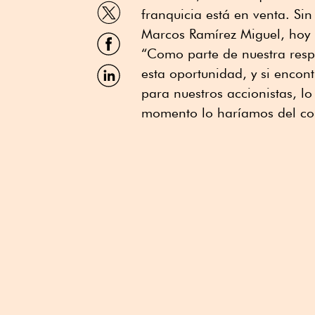
WhatsApp
Compartir
franquicia está en venta. Si
por
Twitter
Marcos Ramírez Miguel, hoy 
Compartir
por
“Como parte de nuestra resp
Facebook
Compartir
esta oportunidad, y si encon
por
para nuestros accionistas, l
Linkedin
momento lo haríamos del con