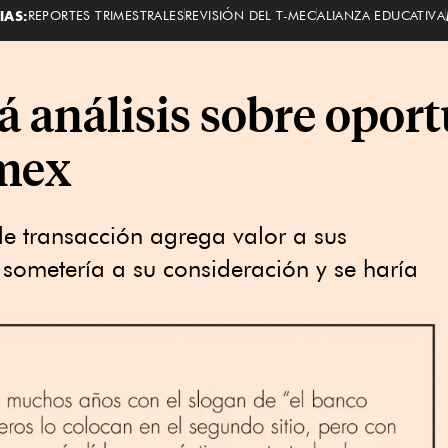
IAS:
REPORTES TRIMESTRALES
REVISIÓN DEL T-MEC
ALIANZA EDUCATIVA
á análisis sobre opor
mex
le transacción agrega valor a sus
sometería a su consideración y se haría