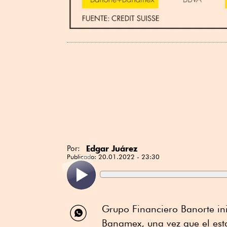
Edgar Juárez
Por:
Publicado:
20.01.2022 - 23:30
Compartir
Grupo Financiero Banorte ini
por
Banamex, una vez que el est