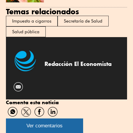
Temas relacionados
Impuesto a cigarros
Secretaría de Salud
Salud pública
Redacción El Economista
Comenta esta noticia
Compartir
Compartir
Compartir
Compartir
por
por
por
por
WhatsApp
Twitter
Facebook
Linkedin
Ver comentarios