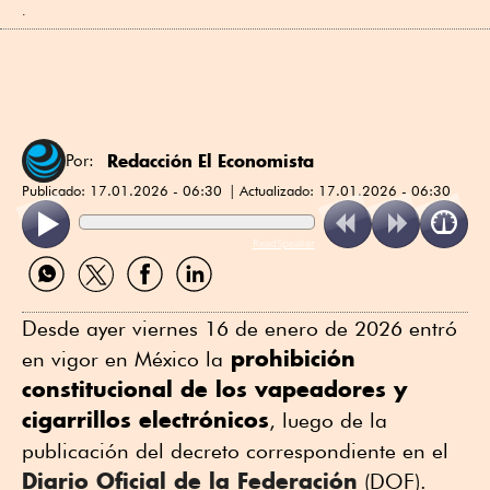
.
Redacción El Economista
Por:
Publicado:
17.01.2026 - 06:30
Actualizado:
17.01.2026 - 06:30
ReadSpeaker
Compartir
Compartir
Compartir
Compartir
por
por
por
por
WhatsApp
Twitter
Facebook
Linkedin
Desde ayer viernes 16 de enero de 2026 entró
prohibición
en vigor en México la
constitucional de los vapeadores y
cigarrillos electrónicos
, luego de la
publicación del decreto correspondiente en el
Diario Oficial de la Federación
(DOF).