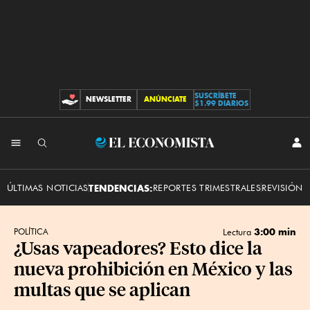
SUSCRÍBETE
NEWSLETTER
ANÚNCIATE
CONTRIBUCIONES
$1.99 DIARIOS
INI
El
SES
Economista
ÚLTIMAS NOTICIAS
TENDENCIAS:
REPORTES TRIMESTRALES
REVISIÓN 
3:00 min
POLÍTICA
Lectura
¿Usas vapeadores? Esto dice la
nueva prohibición en México y las
multas que se aplican