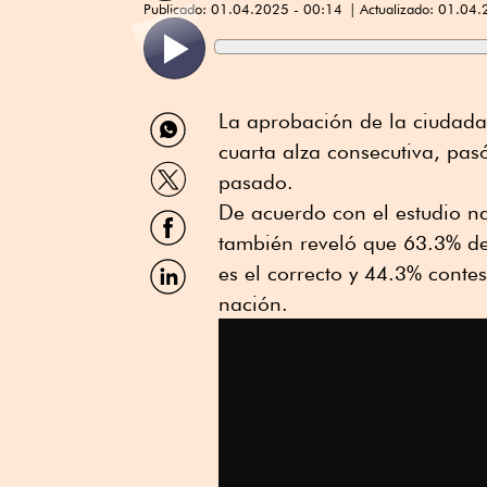
Publicado:
01.04.2025 - 00:14
Actualizado:
01.04.
Compartir
La aprobación de la ciudada
por
cuarta alza consecutiva, pa
WhatsApp
Compartir
pasado.
por
Twitter
De acuerdo con el estudio na
Compartir
por
también reveló que 63.3% de
Facebook
Compartir
es el correcto y 44.3% conte
por
nación.
Linkedin