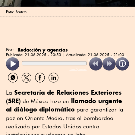
Foto: Reuters
Redacción y agencias
Por:
Publicado:
21.06.2025 - 20:53
Actualizado:
21.06.2025 - 21:00
ReadSpeaker
Compartir
Compartir
Compartir
Compartir
por
por
por
por
WhatsApp
Twitter
Facebook
Linkedin
Secretaría de Relaciones Exteriores
La
(SRE)
llamado urgente
de México hizo un
al diálogo diplomático
para garantizar la
paz en Oriente Medio, tras el bombardeo
realizado por Estados Unidos contra
instalaciones nucleares en Irán.