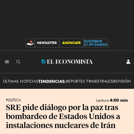
SUSCRÍBETE
NEWSLETTER
ANÚNCIATE
CONTRIBUCIONES
$1.99 DIARIOS
INI
El
SES
Economista
ÚLTIMAS NOTICIAS
TENDENCIAS:
REPORTES TRIMESTRALES
REVISIÓN 
4:00 min
POLÍTICA
Lectura
SRE pide diálogo por la paz tras
bombardeo de Estados Unidos a
instalaciones nucleares de Irán