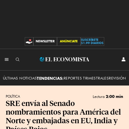
SUSCRÍBETE
NEWSLETTER
ANÚNCIATE
CONTRIBUCIONES
$1.99 DIARIOS
INI
El
SES
Economista
ÚLTIMAS NOTICIAS
TENDENCIAS:
REPORTES TRIMESTRALES
REVISIÓN 
2:00 min
POLÍTICA
Lectura
SRE envía al Senado
nombramientos para América del
Norte y embajadas en EU, India y
Países Bajos