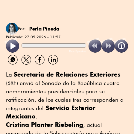
Perla Pineda
Por:
Publicado:
27.05.2026 - 11:57
ReadSpeaker
Compartir
Compartir
Compartir
Compartir
por
por
por
por
WhatsApp
Twitter
Facebook
Linkedin
Secretaría de Relaciones Exteriores
La
(SRE) envió al Senado de la República cuatro
nombramientos presidenciales para su
ratificación, de los cuales tres corresponden a
Servicio Exterior
integrantes del
Mexicano
.
Cristina Planter Riebeling
, actual
encargada de la Subsecretaría para América