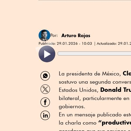
Arturo Rojas
Por:
Publicado:
29.01.2026 - 10:03
Actualizado:
29.01.
Compartir
Cl
La presidenta de México,
por
sostuvo una segunda convers
WhatsApp
Compartir
Donald T
Estados Unidos,
por
Twitter
bilateral, particularmente e
Compartir
por
gobiernos.
Facebook
Compartir
En un mensaje publicado est
por
“productiv
la charla como
Linkedin
acordaron que sus equipos 