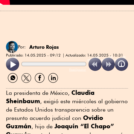
Arturo Rojas
Por:
Publicado:
14.05.2025 - 09:12
Actualizado:
14.05.2025 - 10:31
ReadSpeaker
Compartir
Compartir
Compartir
Compartir
por
por
por
por
WhatsApp
Twitter
Facebook
Linkedin
Claudia
La presidenta de México,
Sheinbaum
, exigió este miércoles al gobierno
de Estados Unidos transparencia sobre un
Ovidio
presunto acuerdo judicial con
Guzmán
Joaquín “El Chapo”
, hijo de