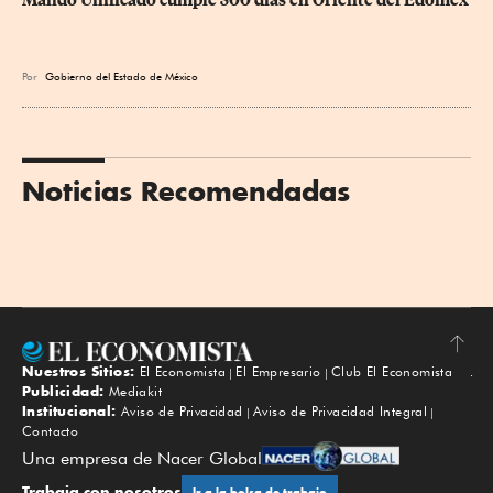
Por
Gobierno del Estado de México
Noticias Recomendadas
Nuestros Sitios:
El Economista
El Empresario
Club El Economista
Subir
Publicidad:
Mediakit
Institucional:
Aviso de Privacidad
Aviso de Privacidad Integral
Contacto
Una empresa de Nacer Global
Trabaja con nosotros
Ir a la bolsa de trabajo