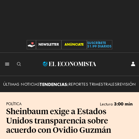
SUSCRÍBETE
NEWSLETTER
ANÚNCIATE
CONTRIBUCIONES
$1.99 DIARIOS
INI
El
SES
Economista
ÚLTIMAS NOTICIAS
TENDENCIAS:
REPORTES TRIMESTRALES
REVISIÓN 
3:00 min
POLÍTICA
Lectura
Sheinbaum exige a Estados
Unidos transparencia sobre
acuerdo con Ovidio Guzmán