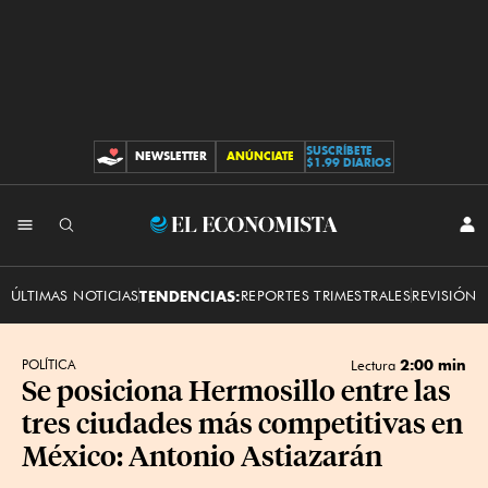
SUSCRÍBETE
NEWSLETTER
ANÚNCIATE
CONTRIBUCIONES
$1.99 DIARIOS
INI
El
SES
Economista
ÚLTIMAS NOTICIAS
TENDENCIAS:
REPORTES TRIMESTRALES
REVISIÓN 
2:00 min
POLÍTICA
Lectura
Se posiciona Hermosillo entre las
tres ciudades más competitivas en
México: Antonio Astiazarán