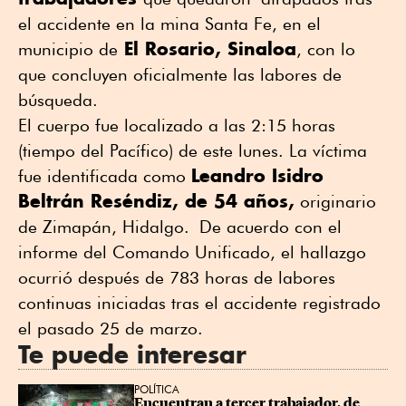
el accidente en la mina Santa Fe, en el
El Rosario, Sinaloa
municipio de
, con lo
que concluyen oficialmente las labores de
búsqueda.
El cuerpo fue localizado a las 2:15 horas
(tiempo del Pacífico) de este lunes. La víctima
Leandro Isidro
fue identificada como
Beltrán Reséndiz, de 54 años,
originario
de Zimapán, Hidalgo.
De acuerdo con el
informe del Comando Unificado, el hallazgo
ocurrió después de 783 horas de labores
continuas iniciadas tras el accidente registrado
el pasado 25 de marzo.
Te puede interesar
POLÍTICA
Encuentran a tercer trabajador, de 