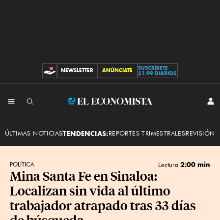
SUSCRÍBETE
NEWSLETTER
ANÚNCIATE
CONTRIBUCIONES
$1.99 DIARIOS
INI
El
SES
Economista
ÚLTIMAS NOTICIAS
TENDENCIAS:
REPORTES TRIMESTRALES
REVISIÓN 
2:00 min
POLÍTICA
Lectura
Mina Santa Fe en Sinaloa:
Localizan sin vida al último
trabajador atrapado tras 33 días
de búsqueda