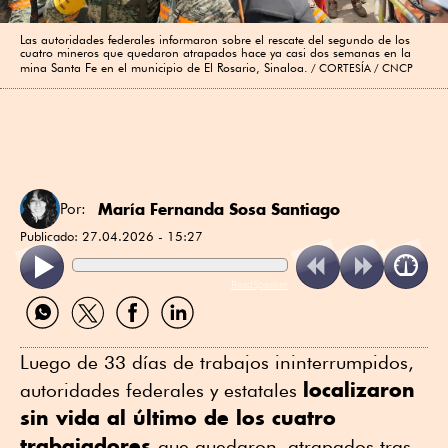
Las autoridades federales informaron sobre el rescate del segundo de los
cuatro mineros que quedaron atrapados hace ya casi dos semanas en la
mina Santa Fe en el municipio de El Rosario, Sinaloa.
CORTESÍA / CNCP
María Fernanda Sosa Santiago
Por:
Publicado:
27.04.2026 - 15:27
ReadSpeaker
Compartir
Compartir
Compartir
Compartir
por
por
por
por
WhatsApp
Twitter
Facebook
Linkedin
Luego de 33 días de trabajos ininterrumpidos,
localizaron
autoridades federales y estatales
sin vida al último de los cuatro
trabajadores
que quedaron atrapados tras