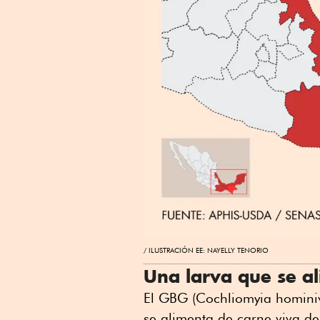
ILUSTRACIÓN EE: NAYELLY TENORIO
Una larva que se a
El GBG (Cochliomyia hominiv
se alimenta de carne viva d