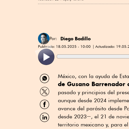
Diego Badillo
Por:
Publicado:
18.05.2025 - 10:00
Actualizado:
19.05.
Compartir
México, con la ayuda de Est
por
de Gusano Barrenador 
WhatsApp
Compartir
pasado y principios del pres
por
Twitter
aunque desde 2024 implemen
Compartir
por
avance del parásito desde P
Facebook
Compartir
desde 2023―, el 21 de novie
por
territorio mexicano y, para
Linkedin