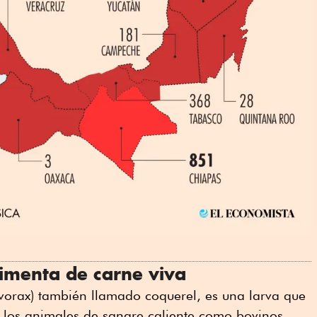
limenta de carne viva
orax) también llamado coquerel, es una larva que
e los animales de sangre caliente como bovinos,