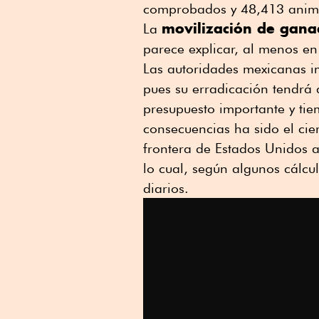
comprobados y 48,413 animale
movilización de gan
La
parece explicar, al menos e
Las autoridades mexicanas 
pues su erradicación tendrá 
presupuesto importante y tie
consecuencias ha sido el cie
frontera de Estados Unidos 
lo cual, según algunos cálcu
diarios.