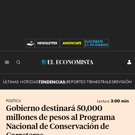
SUSCRÍBETE
NEWSLETTER
ANÚNCIATE
CONTRIBUCIONES
$1.99 DIARIOS
INI
El
SES
Economista
ÚLTIMAS NOTICIAS
TENDENCIAS:
REPORTES TRIMESTRALES
REVISIÓN 
3:00 min
POLÍTICA
Lectura
Gobierno destinará 50,000
millones de pesos al Programa
Nacional de Conservación de
Carreteras