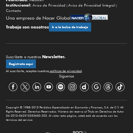
Institucional:
Aviso de Privacidad
Aviso de Privacidad Integral
Contacto
Una empresa de Nacer Global
Trabaja con nosotros
Ir a la bolsa de trabajo
Newsletter.
Suscríbete a nuestros
Regístrate aquí
Al suscribirte, aceptas nuestras
políticas de privacidad
.
Síguenos
Copyright © 1988-2015 Periódico Especializado en Economía y Finanzas, S.A. de C.V. All
Rights Reserved. Derechos Reservados. Número de reserva al Título en Derechos de Autor
04-2010-062510353600-203. Al visitar esta página, usted está de acuerdo con los
términos del servicio