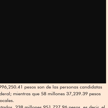
, 996,250.41 pesos son de las personas candidatas
ederal; mientras que 58 millones 37,239.39 pesos
locales.
ortados, 238 millones 951,727.96 pesos, es decir, el