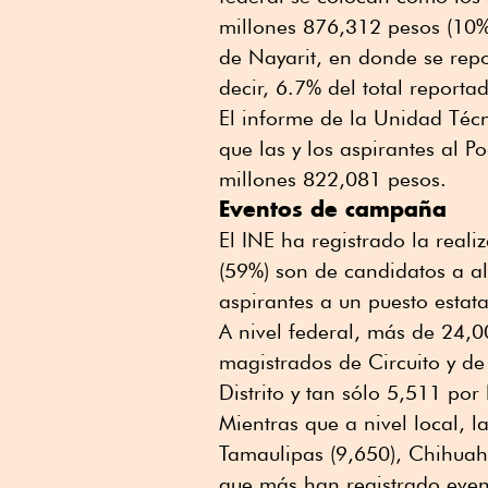
millones 876,312 pesos (10% 
de Nayarit, en donde se rep
decir, 6.7% del total reporta
El informe de la Unidad Técn
que las y los aspirantes al P
millones 822,081 pesos.
Eventos de campaña
El INE ha registrado la rea
(59%) son de candidatos a a
aspirantes a un puesto estata
A nivel federal, más de 24,0
magistrados de Circuito y d
Distrito y tan sólo 5,511 por
Mientras que a nivel local, 
Tamaulipas (9,650), Chihuahu
que más han registrado even