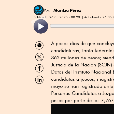
Maritza Pérez
Por:
Publicado:
26.05.2025 - 00:23
Actualizado:
26.05.
Compartir
A pocos días de que concluya
por
candidaturas, tanto federal
WhatsApp
Compartir
362 millones de pesos; siend
por
Twitter
Justicia de la Nación (SCJN
Compartir
por
Datos del Instituto Nacional 
Facebook
Compartir
candidatas a jueces, magistr
por
mayo se han registrado ante 
Linkedin
Personas Candidatas a Juzga
pesos por parte de las 7,767