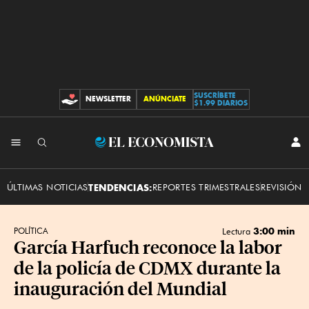
SUSCRÍBETE
NEWSLETTER
ANÚNCIATE
CONTRIBUCIONES
$1.99 DIARIOS
INI
El
SES
Economista
ÚLTIMAS NOTICIAS
TENDENCIAS:
REPORTES TRIMESTRALES
REVISIÓN 
3:00 min
POLÍTICA
Lectura
García Harfuch reconoce la labor
de la policía de CDMX durante la
inauguración del Mundial