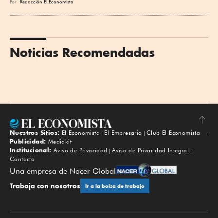
Por
Redacción El Economista
Noticias Recomendadas
Nuestros Sitios:
El Economista
El Empresario
Club El Economista
Subir
Publicidad:
Mediakit
Institucional:
Aviso de Privacidad
Aviso de Privacidad Integral
Contacto
Una empresa de Nacer Global
Trabaja con nosotros
Ir a la bolsa de trabajo