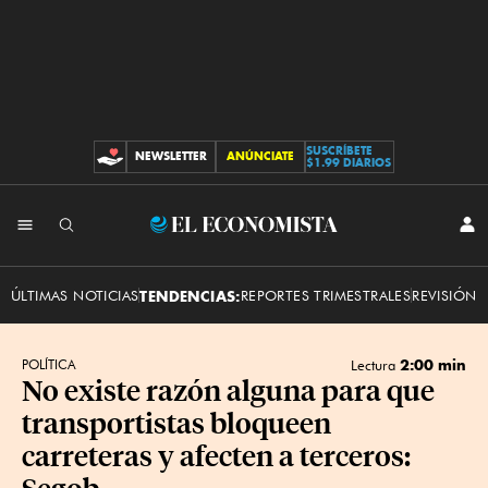
SUSCRÍBETE
NEWSLETTER
ANÚNCIATE
CONTRIBUCIONES
$1.99 DIARIOS
INI
El
SES
Economista
ÚLTIMAS NOTICIAS
TENDENCIAS:
REPORTES TRIMESTRALES
REVISIÓN 
2:00 min
POLÍTICA
Lectura
No existe razón alguna para que
transportistas bloqueen
carreteras y afecten a terceros:
Segob