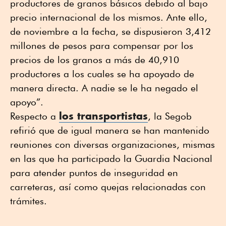
productores de granos básicos debido al bajo
precio internacional de los mismos. Ante ello,
de noviembre a la fecha, se dispusieron 3,412
millones de pesos para compensar por los
precios de los granos a más de 40,910
productores a los cuales se ha apoyado de
manera directa. A nadie se le ha negado el
apoyo”.
los transportistas
Respecto a
, la Segob
refirió que de igual manera se han mantenido
reuniones con diversas organizaciones, mismas
en las que ha participado la Guardia Nacional
para atender puntos de inseguridad en
carreteras, así como quejas relacionadas con
trámites.