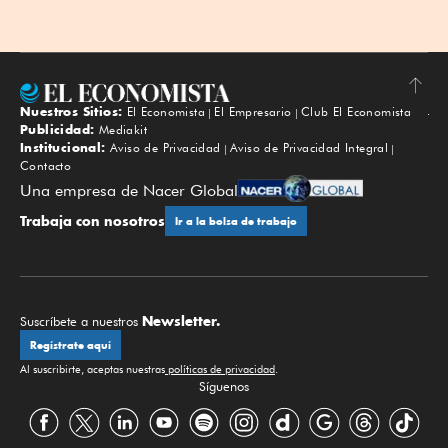
Nuestros Sitios:
El Economista
El Empresario
Club El Economista
Subir
Publicidad:
Mediakit
Institucional:
Aviso de Privacidad
Aviso de Privacidad Integral
Contacto
Una empresa de Nacer Global
Trabaja con nosotros
Ir a la bolsa de trabajo
Newsletter.
Suscríbete a nuestros
Regístrate aquí
Al suscribirte, aceptas nuestras
políticas de privacidad
.
Síguenos