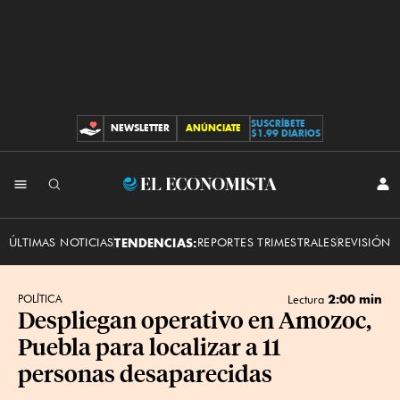
SUSCRÍBETE
NEWSLETTER
ANÚNCIATE
CONTRIBUCIONES
$1.99 DIARIOS
INI
El
SES
Economista
ÚLTIMAS NOTICIAS
TENDENCIAS:
REPORTES TRIMESTRALES
REVISIÓN 
2:00 min
POLÍTICA
Lectura
Despliegan operativo en Amozoc,
Puebla para localizar a 11
personas desaparecidas