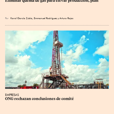
Eliminar quema de gas para elevar producción, plan
Por
Karol García Zubía
,
Emmanuel Rodríguez
y
Arturo Rojas
EMPRESAS
ONG rechazan conclusiones de comité