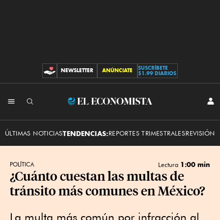
SUSCRÍBETE
NEWSLETTER
ANÚNCIATE
CONTRIBUCIONES
$1.99 DIARIOS
INI
El
SES
Economista
ÚLTIMAS NOTICIAS
TENDENCIAS:
REPORTES TRIMESTRALES
REVISIÓN 
1:00 min
POLÍTICA
Lectura
¿Cuánto cuestan las multas de
tránsito más comunes en México?
La multa más común por infracción al