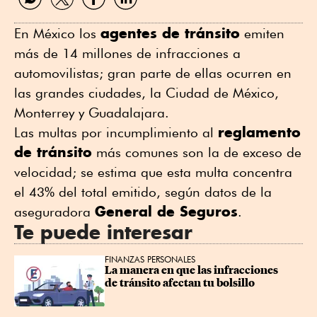
por
por
por
por
WhatsApp
Twitter
Facebook
Linkedin
agentes de tránsito
En México los
emiten
más de 14 millones de infracciones a
automovilistas; gran parte de ellas ocurren en
las grandes ciudades, la Ciudad de México,
Monterrey y Guadalajara.
reglamento
Las multas por incumplimiento al
de tránsito
más comunes son la de exceso de
velocidad; se estima que esta multa concentra
el 43% del total emitido, según datos de la
General de Seguros
aseguradora
.
Te puede interesar
FINANZAS PERSONALES
La manera en que las infracciones 
de tránsito afectan tu bolsillo