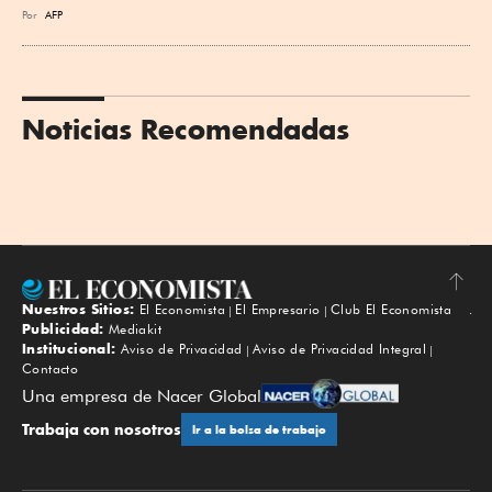
Por
AFP
Noticias Recomendadas
Nuestros Sitios:
El Economista
El Empresario
Club El Economista
Subir
Publicidad:
Mediakit
Institucional:
Aviso de Privacidad
Aviso de Privacidad Integral
Contacto
Una empresa de Nacer Global
Trabaja con nosotros
Ir a la bolsa de trabajo