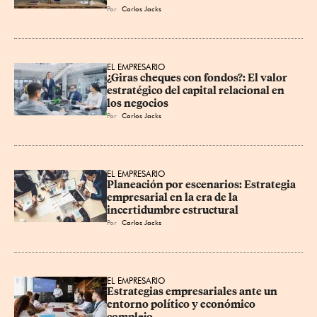
Por
Carlos Jacks
EL EMPRESARIO
¿Giras cheques con fondos?: El valor 
estratégico del capital relacional en 
los negocios
Por
Carlos Jacks
EL EMPRESARIO
Planeación por escenarios: Estrategia 
empresarial en la era de la 
incertidumbre estructural
Por
Carlos Jacks
EL EMPRESARIO
Estrategias empresariales ante un 
entorno político y económico 