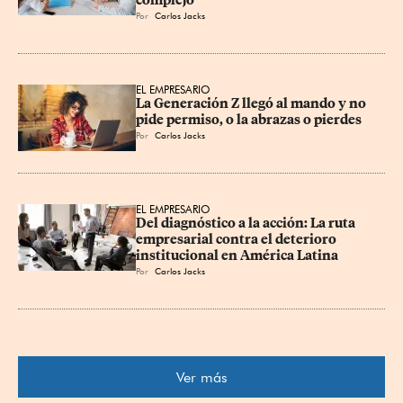
complejo
Por
Carlos Jacks
EL EMPRESARIO
La Generación Z llegó al mando y no 
pide permiso, o la abrazas o pierdes
Por
Carlos Jacks
EL EMPRESARIO
Del diagnóstico a la acción: La ruta 
empresarial contra el deterioro 
institucional en América Latina
Por
Carlos Jacks
Ver más