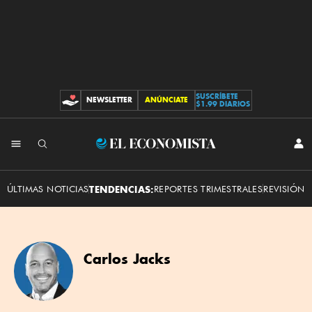
SUSCRÍBETE
NEWSLETTER
ANÚNCIATE
CONTRIBUCIONES
$1.99 DIARIOS
El
INI
SES
Economista
ÚLTIMAS NOTICIAS
TENDENCIAS:
REPORTES TRIMESTRALES
REVISIÓN 
Carlos Jacks