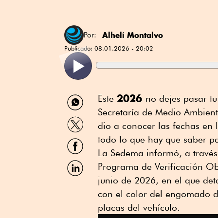
Alhelí Montalvo
Por:
Publicado:
08.01.2026 - 20:02
Compartir
2026
Este
no dejes pasar t
por
Secretaría de Medio Ambient
WhatsApp
Compartir
dio a conocer las fechas en l
por
Twitter
todo lo que hay que saber p
Compartir
por
La Sedema informó, a través
Facebook
Compartir
Programa de Verificación Ob
por
junio de 2026, en el que det
Linkedin
con el color del engomado de
placas del vehículo.