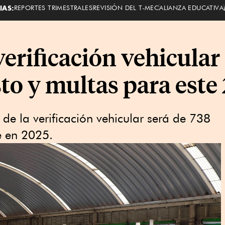
IAS:
REPORTES TRIMESTRALES
REVISIÓN DEL T-MEC
ALIANZA EDUCATIVA
verificación vehicula
to y multas para este
 de la verificación vehicular será de 738
e en 2025.