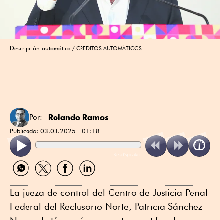
Descripción automática
CREDITOS AUTOMÁTICOS
Rolando Ramos
Por:
Publicado:
03.03.2025 - 01:18
ReadSpeaker
Compartir
Compartir
Compartir
Compartir
por
por
por
por
WhatsApp
Twitter
Facebook
Linkedin
La jueza de control del Centro de Justicia Penal
Federal del Reclusorio Norte, Patricia Sánchez
Nava, dictó prisión preventiva justificada