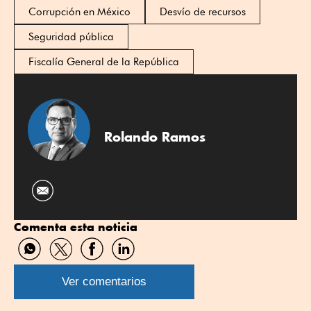
Corrupción en México
Desvío de recursos
Seguridad pública
Fiscalía General de la República
Rolando Ramos
Comenta esta noticia
Compartir
Compartir
Compartir
Compartir
por
por
por
por
WhatsApp
Twitter
Facebook
Linkedin
Ver comentarios