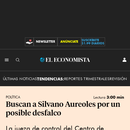
SUSCRÍBETE
NEWSLETTER
ANÚNCIATE
CONTRIBUCIONES
$1.99 DIARIOS
INI
El
SES
Economista
ÚLTIMAS NOTICIAS
TENDENCIAS:
REPORTES TRIMESTRALES
REVISIÓN 
3:00 min
POLÍTICA
Lectura
Buscan a Silvano Aureoles por un
posible desfalco
La jueza de control del Centro de