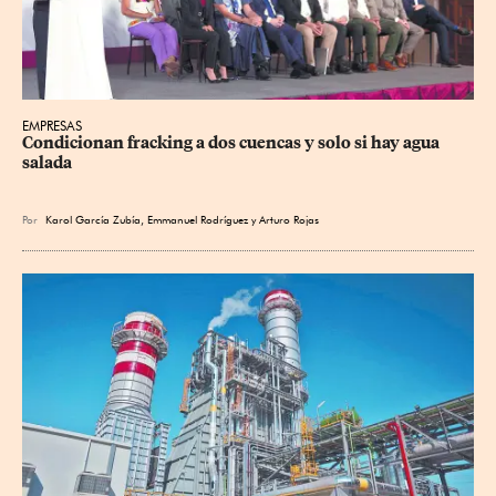
EMPRESAS
Condicionan fracking a dos cuencas y solo si hay agua 
salada
Por
Karol García Zubía
,
Emmanuel Rodríguez
y
Arturo Rojas