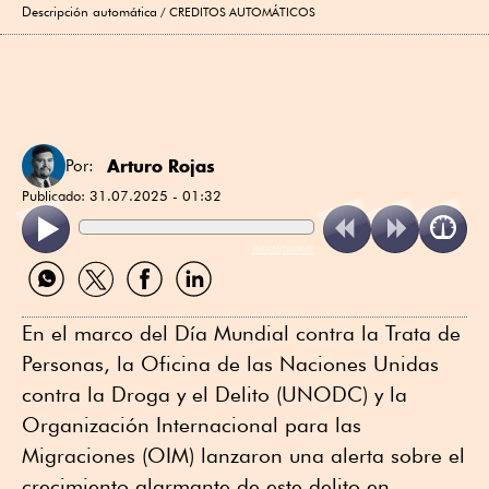
Descripción automática
CREDITOS AUTOMÁTICOS
Arturo Rojas
Por:
Publicado:
31.07.2025 - 01:32
ReadSpeaker
Compartir
Compartir
Compartir
Compartir
por
por
por
por
WhatsApp
Twitter
Facebook
Linkedin
En el marco del Día Mundial contra la Trata de
Personas, la Oficina de las Naciones Unidas
contra la Droga y el Delito (UNODC) y la
Organización Internacional para las
Migraciones (OIM) lanzaron una alerta sobre el
crecimiento alarmante de este delito en