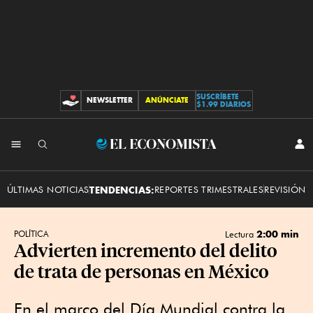
SUSCRÍBETE
NEWSLETTER
ANÚNCIATE
CONTRIBUCIONES
$1.99 DIARIOS
INI
El
SES
Economista
ÚLTIMAS NOTICIAS
TENDENCIAS:
REPORTES TRIMESTRALES
REVISIÓN 
2:00 min
POLÍTICA
Lectura
Advierten incremento del delito
de trata de personas en México
En el marco del Día Mundial contra la