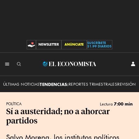
SUSCRÍBETE
NEWSLETTER
ANÚNCIATE
CONTRIBUCIONES
$1.99 DIARIOS
INI
El
SES
Economista
ÚLTIMAS NOTICIAS
TENDENCIAS:
REPORTES TRIMESTRALES
REVISIÓN 
7:00 min
POLÍTICA
Lectura
Sí a austeridad; no a ahorcar
partidos
Salvo Morena, los institutos políticos