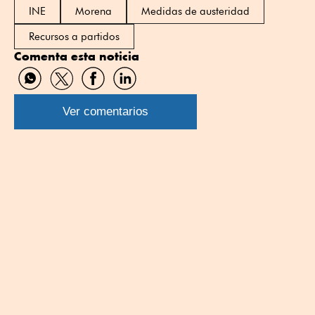
INE
Morena
Medidas de austeridad
Recursos a partidos
Comenta esta noticia
Compartir
Compartir
Compartir
Compartir
por
por
por
por
WhatsApp
Twitter
Facebook
Linkedin
Ver comentarios