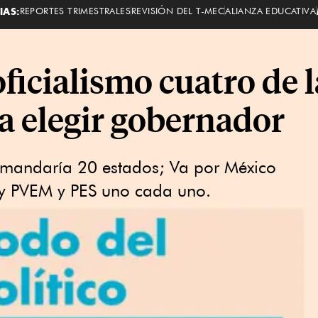
IAS:
REPORTES TRIMESTRALES
REVISIÓN DEL T-MEC
ALIANZA EDUCATIVA
oficialismo cuatro de l
a elegir gobernador
omandaría 20 estados; Va por México
y PVEM y PES uno cada uno.