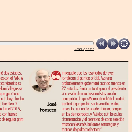
ReadSpeaker