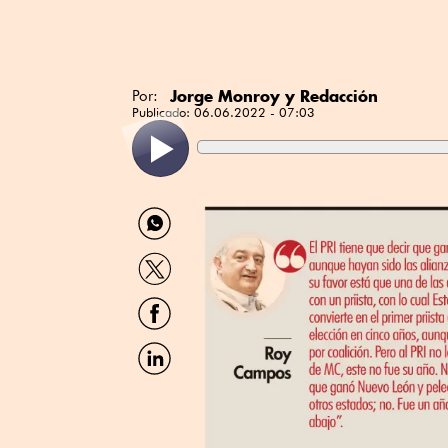
Jorge Monroy y Redacción
Por:
Publicado:
06.06.2022 - 07:03
Compartir
por
WhatsApp
Compartir
por
Twitter
Compartir
por
Facebook
Compartir
por
Linkedin