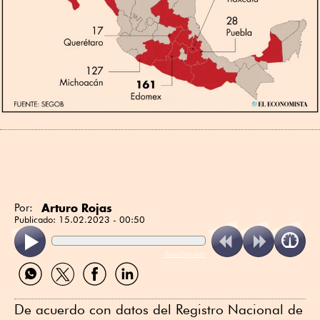
Arturo Rojas
Por:
Publicado:
15.02.2023 - 00:50
ReadSpeaker
Compartir
Compartir
Compartir
Compartir
por
por
por
por
WhatsApp
Twitter
Facebook
Linkedin
De acuerdo con datos del Registro Nacional de