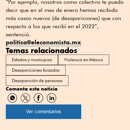
“Por ejemplo, nosotros como colectivo te puedo
decir que en el mes de enero hemos recibido
más casos nuevos (de desapariciones) que con
respecto a los que recibí en el 2022”,
sentenció.
politica@eleconomista.mx
Temas relacionados
Estados y municipios
Violencia en México
Desapariciones forzadas
Desaparición de personas
Comenta esta noticia
Compartir
Compartir
Compartir
Compartir
por
por
por
por
WhatsApp
Twitter
Facebook
Linkedin
Ver comentarios