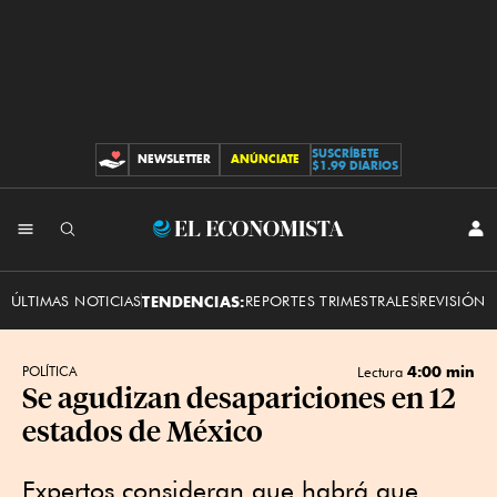
SUSCRÍBETE
NEWSLETTER
ANÚNCIATE
CONTRIBUCIONES
$1.99 DIARIOS
INI
El
SES
Economista
ÚLTIMAS NOTICIAS
TENDENCIAS:
REPORTES TRIMESTRALES
REVISIÓN 
4:00 min
POLÍTICA
Lectura
Se agudizan desapariciones en 12
estados de México
Expertos consideran que habrá que