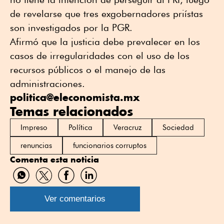
de revelarse que tres exgobernadores priístas
son investigados por la PGR.
Afirmó que la justicia debe prevalecer en los
casos de irregularidades con el uso de los
recursos públicos o el manejo de las
administraciones.
politica@eleconomista.mx
Temas relacionados
Impreso
Política
Veracruz
Sociedad
renuncias
funcionarios corruptos
Comenta esta noticia
Compartir
Compartir
Compartir
Compartir
por
por
por
por
WhatsApp
Twitter
Facebook
Linkedin
Ver comentarios