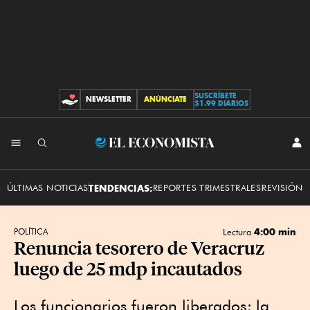
SUSCRÍBETE
NEWSLETTER
ANÚNCIATE
CONTRIBUCIONES
$1.99 DIARIOS
INI
El
SES
Economista
ÚLTIMAS NOTICIAS
TENDENCIAS:
REPORTES TRIMESTRALES
REVISIÓN 
4:00 min
POLÍTICA
Lectura
Renuncia tesorero de Veracruz
luego de 25 mdp incautados
Los funcionarios fueron liberados; la