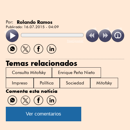
Rolando Ramos
Por:
Publicado:
16.07.2015 - 04:09
ReadSpeaker
Compartir
Compartir
Compartir
Compartir
por
por
por
por
WhatsApp
Twitter
Facebook
Linkedin
Temas relacionados
Consulta Mitofsky
Enrique Peña Nieto
Impreso
Política
Sociedad
Mitofsky
Comenta esta noticia
Compartir
Compartir
Compartir
Compartir
por
por
por
por
WhatsApp
Twitter
Facebook
Linkedin
Ver comentarios