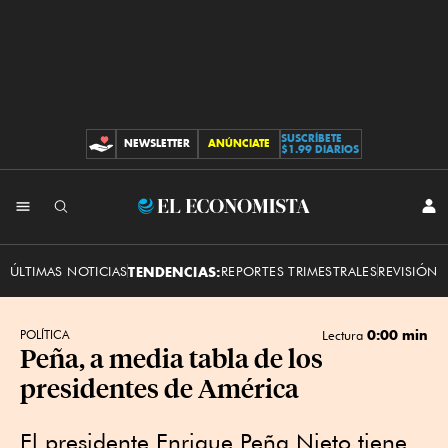
SUSCRÍBETE
NEWSLETTER
ANÚNCIATE
CONTRIBUCIONES
$1.99 DIARIOS
INI
El
SES
Economista
ÚLTIMAS NOTICIAS
TENDENCIAS:
REPORTES TRIMESTRALES
REVISIÓN 
0:00 min
POLÍTICA
Lectura
Peña, a media tabla de los
presidentes de América
El presidente Enrique Peña Nieto tiene