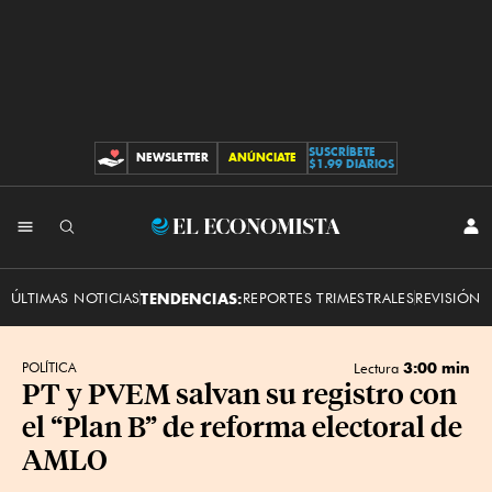
SUSCRÍBETE
NEWSLETTER
ANÚNCIATE
CONTRIBUCIONES
$1.99 DIARIOS
INI
El
SES
Economista
ÚLTIMAS NOTICIAS
TENDENCIAS:
REPORTES TRIMESTRALES
REVISIÓN 
3:00 min
POLÍTICA
Lectura
PT y PVEM salvan su registro con
el “Plan B” de reforma electoral de
AMLO