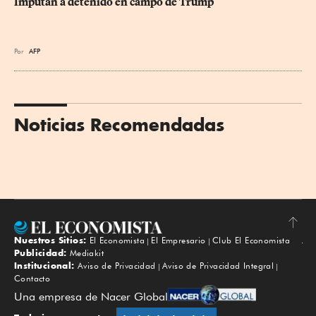
Imputan a detenido en campo de Trump
Por
AFP
Noticias Recomendadas
Nuestros Sitios:
El Economista
El Empresario
Club El Economista
Subir
Publicidad:
Mediakit
Institucional:
Aviso de Privacidad
Aviso de Privacidad Integral
Contacto
Una empresa de Nacer Global