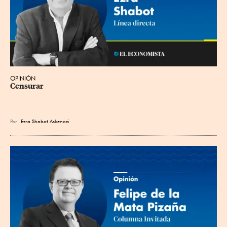
OPINIÓN
Censurar
Por
Ezra Shabot Askenazi