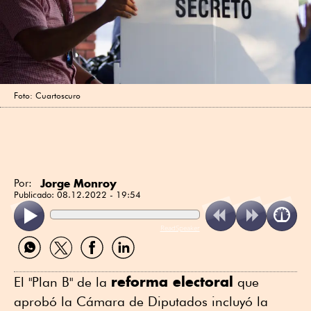
Foto: Cuartoscuro
Jorge Monroy
Por:
Publicado:
08.12.2022 - 19:54
ReadSpeaker
Compartir
Compartir
Compartir
Compartir
por
por
por
por
WhatsApp
Twitter
Facebook
Linkedin
reforma electoral
El "Plan B" de la
que
aprobó la Cámara de Diputados incluyó la