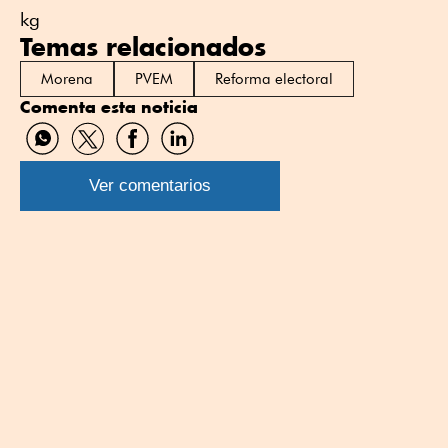
kg
Temas relacionados
Morena
PVEM
Reforma electoral
Comenta esta noticia
Compartir
Compartir
Compartir
Compartir
por
por
por
por
WhatsApp
Twitter
Facebook
Linkedin
Ver comentarios